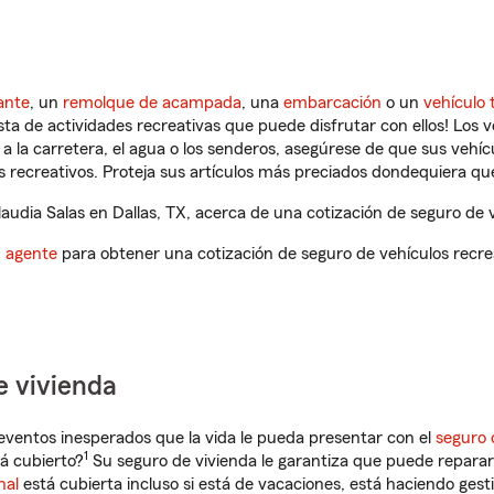
ante
, un
remolque de acampada
, una
embarcación
o un
vehículo 
ista de actividades recreativas que puede disfrutar con ellos! Los 
a la carretera, el agua o los senderos, asegúrese de que sus vehí
 recreativos. Proteja sus artículos más preciados dondequiera qu
udia Salas en Dallas, TX, acerca de una cotización de seguro de v
n agente
para obtener una cotización de seguro de vehículos recre
e vivienda
eventos inesperados que la vida le pueda presentar con el
seguro 
1
á cubierto?
Su seguro de vivienda le garantiza que puede reparar
nal
está cubierta incluso si está de vacaciones, está haciendo gest