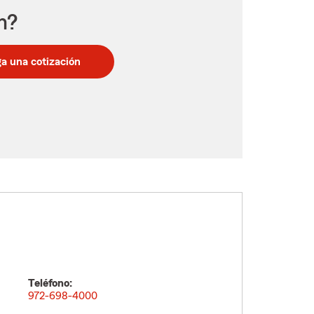
n?
a una cotización
Teléfono:
972-698-4000