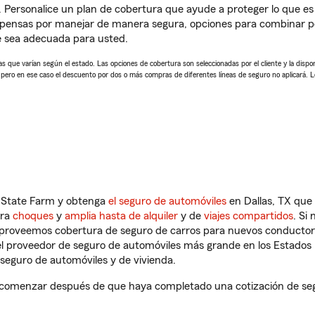
. Personalice un plan de cobertura que ayude a proteger lo que es 
pensas por manejar de manera segura, opciones para combinar pó
e sea adecuada para usted.
 que varían según el estado. Las opciones de cobertura son seleccionadas por el cliente y la disponib
, pero en ese caso el descuento por dos o más compras de diferentes líneas de seguro no aplicará. 
n State Farm y obtenga
el seguro de automóviles
en Dallas, TX que 
tra
choques
y
amplia hasta de alquiler
y de
viajes compartidos
. Si
s proveemos cobertura de seguro de carros para nuevos conductores
l proveedor de seguro de automóviles más grande en los Estados
seguro de automóviles y de vivienda.
a comenzar después de que haya completado una cotización de segu