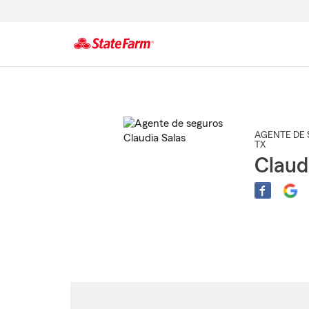
Comienzo
del
contenido
principal
AGENTE DE 
TX
Claud