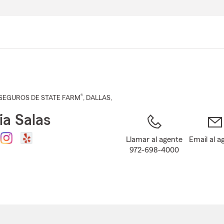
Pasar
al
contenido
principal
®
SEGUROS DE STATE FARM
,
DALLAS
,
ia Salas
Llamar al agente
Email al a
972-698-4000