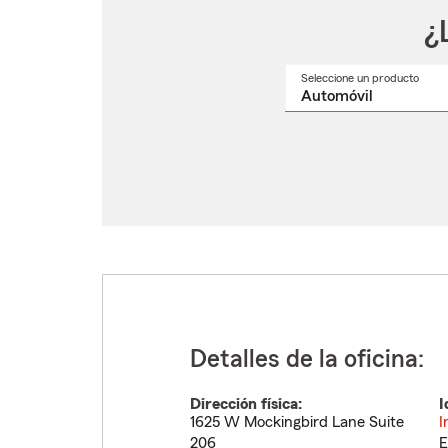
¿
Seleccione un producto
Selec
un
nomb
de
produ
del
menú
despl
Detalles de la oficina:
Dirección física:
I
1625 W Mockingbird Lane Suite
I
206
E