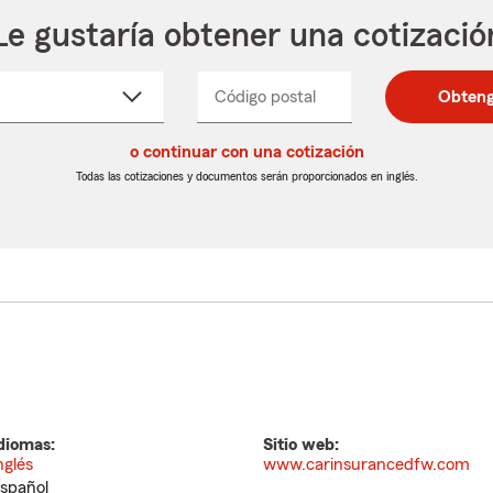
Le gustaría obtener una cotizació
cione
Código postal
Ingresa
Ingresa
Obteng
_____
un
un
re
código
código
cto
o continuar con una cotización
postal
postal
de
de
Todas las cotizaciones y documentos serán proporcionados en inglés.
egable
5
5
dígitos
dígitos
diomas:
Sitio web:
nglés
www.carinsurancedfw.com
spañol